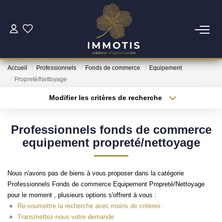
ESTIMER
Accueil
Professionnels
Fonds de commerce
Equipement
Estimer Mon Bien
Propreté/Nettoyage
Nos Services
Modifier les critères de recherche
Type de transaction
Localisation
Acheter
Localisation
ACHETER
Professionnels fonds de commerce
Type de bien
Surface min
Sélectionnez...
equipement propreté/nettoyage
Nos Biens
Plus de critères
Budget max
Nos Services
Nous n'avons pas de biens à vous proposer dans la catégorie
Professionnels Fonds de commerce Equipement Propreté/Nettoyage
Créer une alerte
pour le moment , plusieurs options s'offrent à vous :
INVESTIR
Re-soumettre la recherche avec moins de critères.
Transmettez-nous votre demande