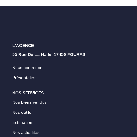
Nos Opportunités D'investissement
Vos Objectifs
Notre Expertise
Votre Étude Patrimoniale Personnalisée
L'AGENCE
LOUER
55 Rue De La Halle, 17450 FOURAS
Nous contacter
Nos Biens
Présentation
Notre Service Location
Guide Du Propriétaire Bailleur
NOS SERVICES
LA GESTION LOCATIVE
Nos biens vendus
Nos outils
AGENCES
Estimation
Nos actualités
Qui Sommes Nous