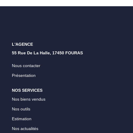
Nos Opportunités D'investissement
Vos Objectifs
Notre Expertise
Votre Étude Patrimoniale Personnalisée
L'AGENCE
LOUER
55 Rue De La Halle, 17450 FOURAS
Nous contacter
Nos Biens
Présentation
Notre Service Location
Guide Du Propriétaire Bailleur
NOS SERVICES
LA GESTION LOCATIVE
Nos biens vendus
Nos outils
AGENCES
Estimation
Nos actualités
Qui Sommes Nous