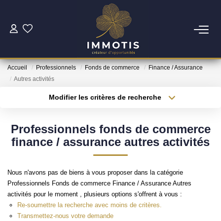
ESTIMER
Accueil
Professionnels
Fonds de commerce
Finance / Assurance
Estimer Mon Bien
Autres activités
Nos Services
Modifier les critères de recherche
Type de transaction
Localisation
Acheter
Localisation
ACHETER
Professionnels fonds de commerce
Type de bien
Surface min
Sélectionnez...
finance / assurance autres activités
Nos Biens
Plus de critères
Budget max
Nos Services
Nous n'avons pas de biens à vous proposer dans la catégorie
Professionnels Fonds de commerce Finance / Assurance Autres
Créer une alerte
activités pour le moment , plusieurs options s'offrent à vous :
INVESTIR
Re-soumettre la recherche avec moins de critères.
Transmettez-nous votre demande