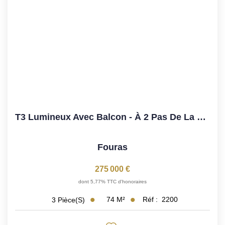
Vos Objectifs
Notre Expertise
Votre Étude Patrimoniale Personnalisée
LOUER
Nos Biens
Notre Service Location
T3 Lumineux Avec Balcon - À 2 Pas De La Plage - Petite...
Guide Du Propriétaire Bailleur
Fouras
LA GESTION LOCATIVE
275 000 €
dont 5,77% TTC d'honoraires
AGENCES
74
M²
Réf :
2200
3
Pièce(s)
Qui Sommes Nous
Notre Équipe