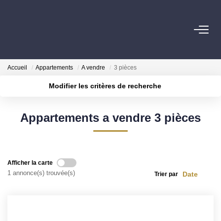
ESTIMER
Accueil
Appartements
A vendre
3 pièces
Estimer Mon Bien
Modifier les critères de recherche
Nos Services
Localisation
Type de transaction
Surface min
Appartements a vendre 3 pièces
Type de bien
ACHETER
Plus de critères
Budget max
Nos Biens
Créer une alerte
Nos Services
Afficher la carte
1 annonce(s) trouvée(s)
Trier par
INVESTIR
Nos Opportunités D'investissement