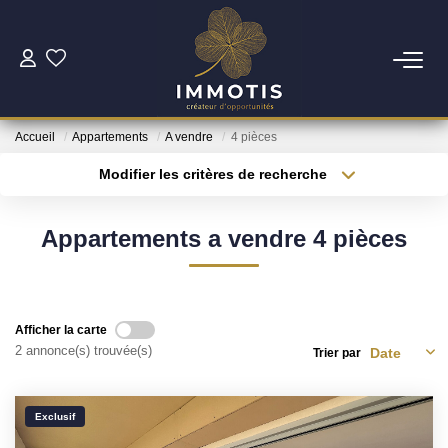
ESTIMER
Accueil
Appartements
A vendre
4 pièces
Estimer Mon Bien
Modifier les critères de recherche
Nos Services
Type de transaction
Localisation
Acheter
Localisation
Appartements a vendre 4 pièces
Type de bien
ACHETER
Surface min
Sélectionnez...
Nos Biens
Plus de critères
Budget max
Afficher la carte
Nos Services
2 annonce(s) trouvée(s)
Trier par
Créer une alerte
INVESTIR
Exclusif