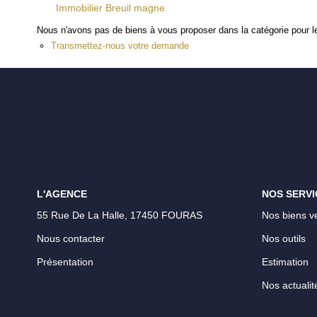
Immobilier Breuil magne
Nous n'avons pas de biens à vous proposer dans la catégorie pour le
Transmettez-nous votre demande
L'AGENCE
NOS SERVI
55 Rue De La Halle, 17450 FOURAS
Nos biens v
Nous contacter
Nos outils
Présentation
Estimation
Nos actualit