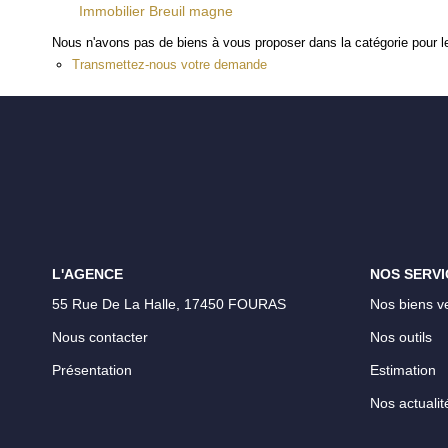
Immobilier Breuil magne
Nous n'avons pas de biens à vous proposer dans la catégorie pour le
Transmettez-nous votre demande
L'AGENCE
NOS SERVI
55 Rue De La Halle, 17450 FOURAS
Nos biens v
Nous contacter
Nos outils
Présentation
Estimation
Nos actualit